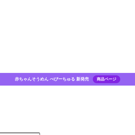
赤ちゃんそうめん べびーちゅる 新発売
商品ページ