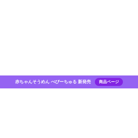
赤ちゃんそうめん べびーちゅる 新発売
商品ページ